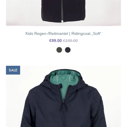
Kids Regen-/Reitmantel | Ridingcoat „Soft“
€99.00
€199.00
SALE