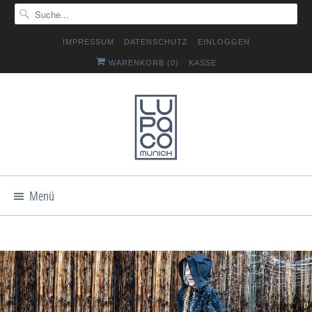
IMPRESSUM
DATENSCHUTZ
EINLOGGEN
WARENKORB (
0
)
KASSE
Menü