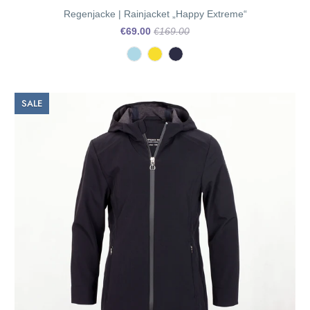
Regenjacke | Rainjacket „Happy Extreme“
€69.00
€169.00
SALE