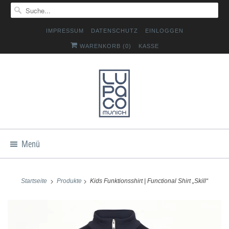
IMPRESSUM
DATENSCHUTZ
EINLOGGEN
WARENKORB (
0
)
KASSE
Menü
Startseite
Produkte
Kids Funktionsshirt | Functional Shirt „Skill“