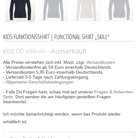
KIDS FUNKTIONSSHIRT | FUNCTIONAL SHIRT „SKILL“
€69.00
€99.00
- Ausverkauft
Alle Preise verstehen sich inkl. Mwst. zzgl.
Versandkosten
.
- Versandkostenfrei ab 59 Euro innerhalb Deutschlands.
- Versandkosten 5,95 Euro innerhalb Deutschlands.
- Lieferzeit 3-5 Tage nach Zahlungseingang.
-
Allgemeine Geschäftsbedingungen
- Falls Du Fragen hast, schau mal auf unserer
Fragen & Antworten-
Seite
. Dort werden die am häufigsten gestellten Fragen
beantwortet.
B
Ich möchte benachrichtigt werden, wenn das Produkt wieder
e
erhältlich ist:
n
a