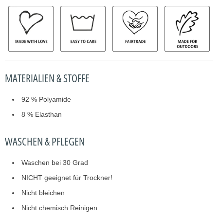
t
v
e
r
f
ü
g
MATERIALIEN & STOFFE
b
a
92 % Polyamide
r
8 % Elasthan
i
s
WASCHEN & PFLEGEN
t
:
Waschen bei 30 Grad
NICHT geeignet für Trockner!
Nicht bleichen
Nicht chemisch Reinigen