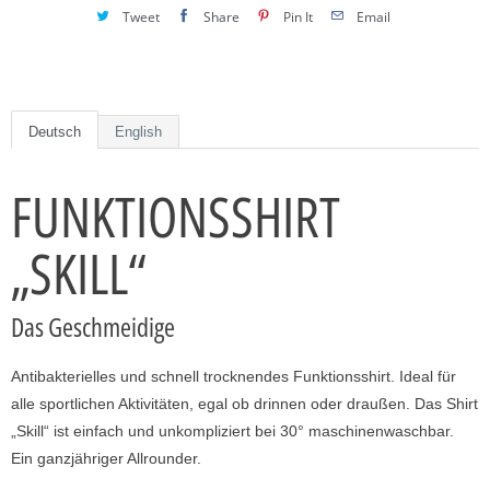
Tweet
Share
Pin It
Email
,
w
e
n
Deutsch
English
n
d
FUNKTIONSSHIRT
i
e
„SKILL“
s
e
s
Das Geschmeidige
P
r
Antibakterielles und schnell trocknendes Funktionsshirt. Ideal für
o
alle sportlichen Aktivitäten, egal ob drinnen oder draußen. Das Shirt
d
„Skill“ ist einfach und unkompliziert bei 30° maschinenwaschbar.
u
Ein ganzjähriger Allrounder.
k