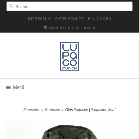
IMPRESSUM
DATENSCHUTZ
EINLOGGEN
WARENKORB (
0
)
KASSE
Menü
Startseite
Produkte
Girls Skijacke | Skijacket „Mia“