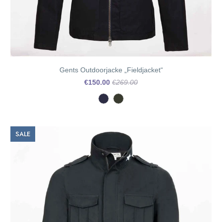
Gents Outdoorjacke „Fieldjacket“
€150.00
€269.00
SALE