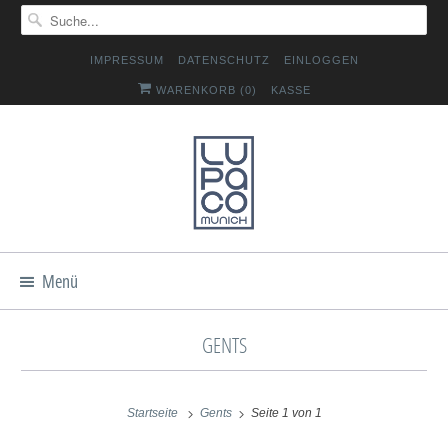
IMPRESSUM
DATENSCHUTZ
EINLOGGEN
WARENKORB (
0
)
KASSE
Menü
GENTS
Startseite
Gents
Seite 1 von 1