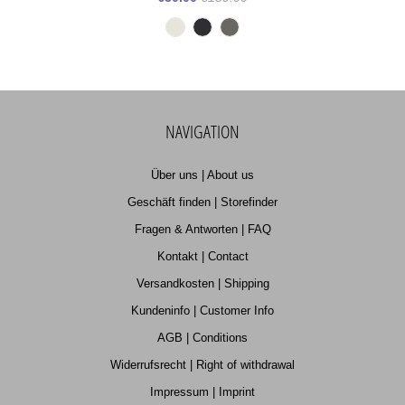
NAVIGATION
Über uns | About us
Geschäft finden | Storefinder
Fragen & Antworten | FAQ
Kontakt | Contact
Versandkosten | Shipping
Kundeninfo | Customer Info
AGB | Conditions
Widerrufsrecht | Right of withdrawal
Impressum | Imprint