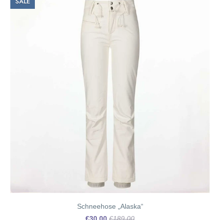
SALE
Schneehose „Alaska“
€30.00
€189.00