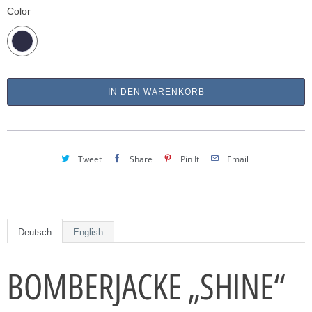
Color
IN DEN WARENKORB
Tweet
Share
Pin It
Email
Deutsch
English
BOMBERJACKE „SHINE“