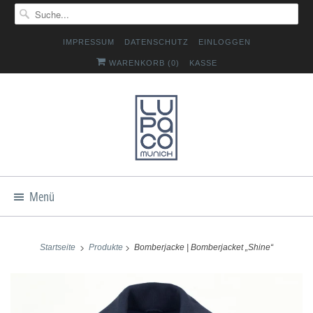
IMPRESSUM
DATENSCHUTZ
EINLOGGEN
WARENKORB (
0
)
KASSE
Menü
Startseite
Produkte
Bomberjacke | Bomberjacket „Shine“