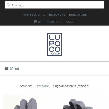
IMPRESSUM
DATENSCHUTZ
EINLOGGEN
WARENKORB (
0
)
KASSE
Menü
Startseite
Produkte
Fingerhandschuh „Pinkie II“