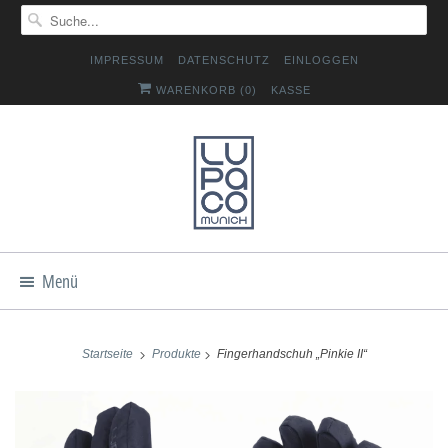
IMPRESSUM
DATENSCHUTZ
EINLOGGEN
WARENKORB (
0
)
KASSE
Menü
Startseite
Produkte
Fingerhandschuh „Pinkie II“