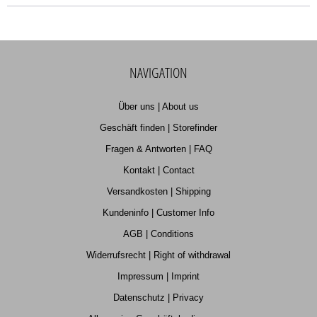
NAVIGATION
Über uns | About us
Geschäft finden | Storefinder
Fragen & Antworten | FAQ
Kontakt | Contact
Versandkosten | Shipping
Kundeninfo | Customer Info
AGB | Conditions
Widerrufsrecht | Right of withdrawal
Impressum | Imprint
Datenschutz | Privacy