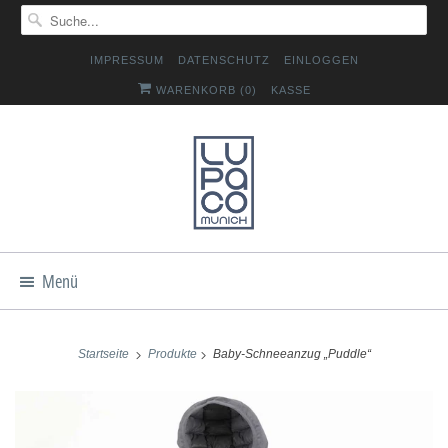
IMPRESSUM
DATENSCHUTZ
EINLOGGEN
WARENKORB (
0
)
KASSE
Menü
Startseite
Produkte
Baby-Schneeanzug „Puddle“