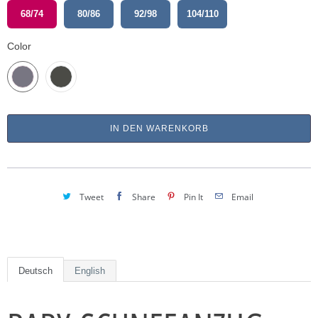
68/74
80/86
92/98
104/110
Color
IN DEN WARENKORB
Tweet
Share
Pin It
Email
Deutsch
English