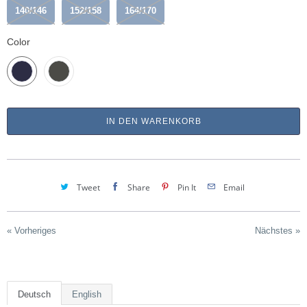
140/146
152/158
164/170
Color
IN DEN WARENKORB
Tweet
Share
Pin It
Email
« Vorheriges
Nächstes »
Deutsch
English