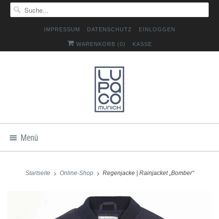
IMPRESSUM
DATENSCHUTZ
EINLOGGEN
WARENKORB (
0
)
KASSE
Menü
Startseite
Online-Shop
Regenjacke | Rainjacket „Bomber“