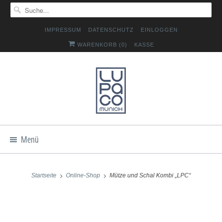
IMPRESSUM
DATENSCHUTZ
EINLOGGEN
WARENKORB (
0
)
KASSE
Menü
Startseite
Online-Shop
Mütze und Schal Kombi „LPC“