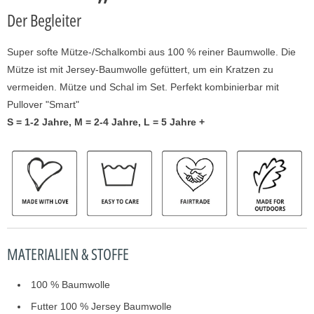
Der Begleiter
P
r
o
Super softe Mütze-/Schalkombi aus 100 % reiner Baumwolle. Die
d
Mütze ist mit Jersey-Baumwolle gefüttert, um ein Kratzen zu
u
vermeiden. Mütze und Schal im Set. Perfekt kombinierbar mit
k
Pullover "Smart"
t
S = 1-2 Jahre, M = 2-4 Jahre, L = 5 Jahre +
v
e
r
f
ü
g
b
MATERIALIEN & STOFFE
a
r
100 % Baumwolle
i
Futter 100 % Jersey Baumwolle
s