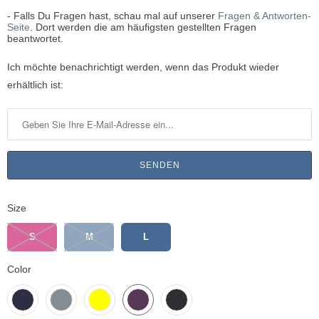
- Falls Du Fragen hast, schau mal auf unserer
Fragen & Antworten-
Seite
. Dort werden die am häufigsten gestellten Fragen
beantwortet.
B
Ich möchte benachrichtigt werden, wenn das Produkt wieder
e
erhältlich ist:
n
a
c
h
r
i
Size
c
h
S
M
L
t
i
Color
g
e
n