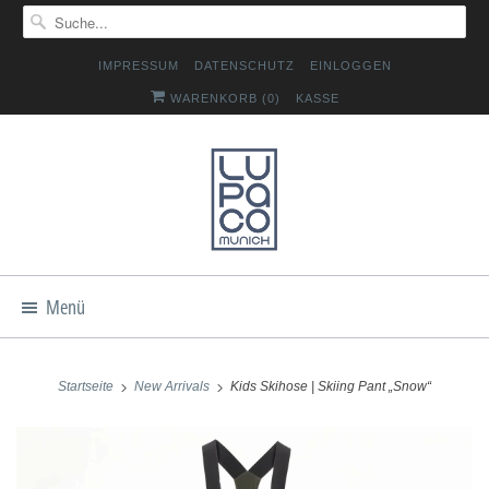
IMPRESSUM
DATENSCHUTZ
EINLOGGEN
WARENKORB (
0
)
KASSE
Menü
Startseite
New Arrivals
Kids Skihose | Skiing Pant „Snow“