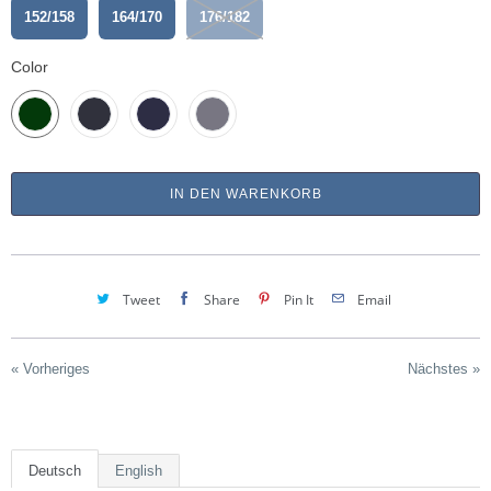
152/158
164/170
176/182
Color
IN DEN WARENKORB
Tweet
Share
Pin It
Email
« Vorheriges
Nächstes »
Deutsch
English