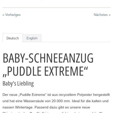
h
,
« Vorheriges
Nächstes »
w
e
n
n
Deutsch
English
d
i
BABY-SCHNEEANZUG
e
s
„PUDDLE EXTREME“
e
s
Baby's Liebling
P
r
o
Der neue „Puddle Extreme“ ist aus recyceltem Polyester hergestellt
d
und hat eine Wassersäule von 20.000 mm. Ideal für die kalten und
u
nassen Wintertage. Passend dazu gibt es unsere neue