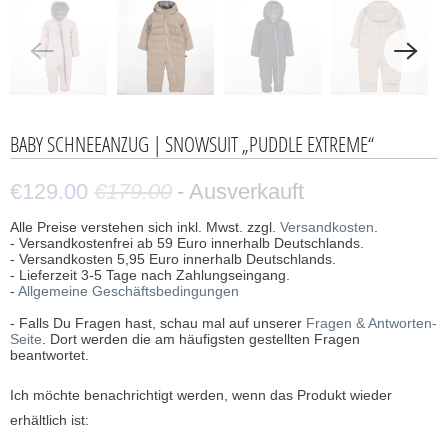
BABY SCHNEEANZUG | SNOWSUIT „PUDDLE EXTREME“
€129.00
€179.00
- Ausverkauft
Alle Preise verstehen sich inkl. Mwst. zzgl.
Versandkosten
.
- Versandkostenfrei ab 59 Euro innerhalb Deutschlands.
- Versandkosten 5,95 Euro innerhalb Deutschlands.
- Lieferzeit 3-5 Tage nach Zahlungseingang.
-
Allgemeine Geschäftsbedingungen
- Falls Du Fragen hast, schau mal auf unserer
Fragen & Antworten-
Seite
. Dort werden die am häufigsten gestellten Fragen
beantwortet.
B
Ich möchte benachrichtigt werden, wenn das Produkt wieder
e
erhältlich ist:
n