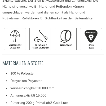
k
Skiunterwäsche. Der Stoff ist wasserdicht und atmungsaktiv. Die
t
Nähte sind verschweißt. Hand- und Fußenden können
v
umgeschlagen werden und dienen somit als Hand- und
e
Fußwärmer. Reflektoren für Sichtbarkeit an den Seitennähten.
r
f
ü
g
b
a
r
MATERIALIEN & STOFFE
i
s
100 % Polyester
t
Recyceltes Polyester
:
Wasserdichtigkeit 20.000 mm
Atmungsaktivität 15.000
Fütterung 200 g PrimaLoft® Gold Luxe