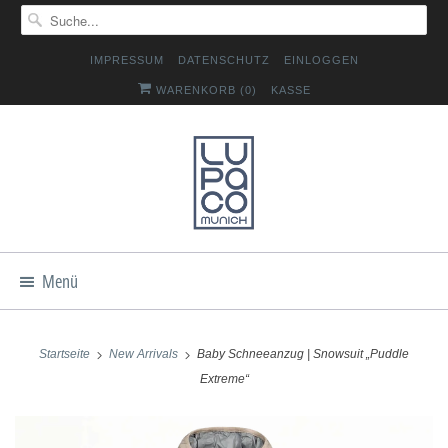
IMPRESSUM
DATENSCHUTZ
EINLOGGEN
WARENKORB (
0
)
KASSE
Menü
Startseite
New Arrivals
Baby Schneeanzug | Snowsuit „Puddle
Extreme“