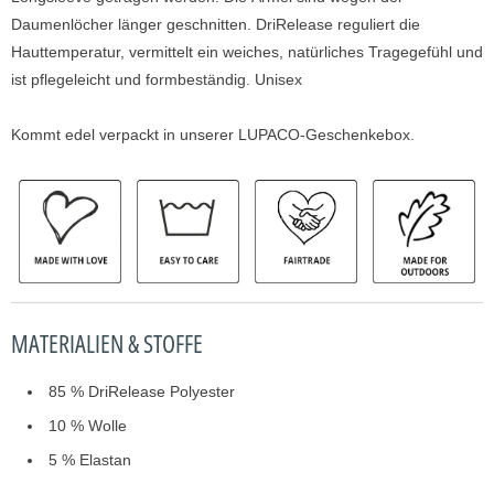
t
Daumenlöcher länger geschnitten. DriRelease reguliert die
v
Hauttemperatur, vermittelt ein weiches, natürliches Tragegefühl und
e
ist pflegeleicht und formbeständig. Unisex
r
f
Kommt edel verpackt in unserer LUPACO-Geschenkebox.
ü
g
b
a
r
i
s
t
MATERIALIEN & STOFFE
:
85 % DriRelease Polyester
10 % Wolle
5 % Elastan