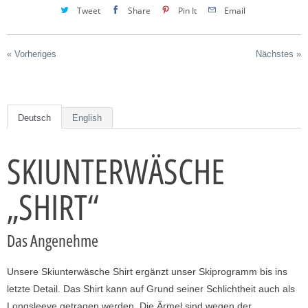
Tweet
Share
Pin It
Email
,
w
e
« Vorheriges
Nächstes »
n
n
d
Deutsch
English
i
e
SKIUNTERWÄSCHE
s
e
s
„SHIRT“
P
r
Das Angenehme
o
d
Unsere Skiunterwäsche Shirt ergänzt unser Skiprogramm bis ins
u
letzte Detail. Das Shirt kann auf Grund seiner Schlichtheit auch als
k
Longsleeve getragen werden. Die Ärmel sind wegen der