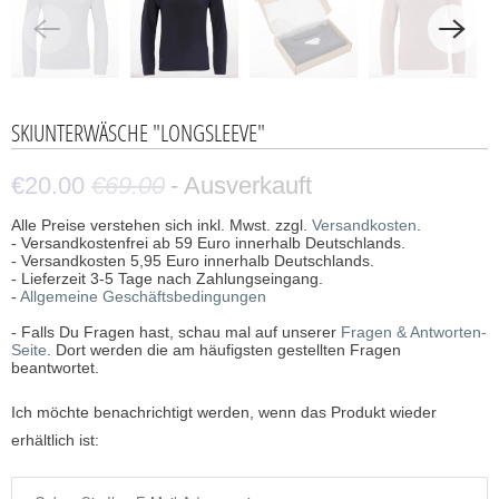
SKIUNTERWÄSCHE "LONGSLEEVE"
€20.00
€69.00
- Ausverkauft
Alle Preise verstehen sich inkl. Mwst. zzgl.
Versandkosten
.
- Versandkostenfrei ab 59 Euro innerhalb Deutschlands.
- Versandkosten 5,95 Euro innerhalb Deutschlands.
- Lieferzeit 3-5 Tage nach Zahlungseingang.
-
Allgemeine Geschäftsbedingungen
- Falls Du Fragen hast, schau mal auf unserer
Fragen & Antworten-
Seite
. Dort werden die am häufigsten gestellten Fragen
beantwortet.
B
Ich möchte benachrichtigt werden, wenn das Produkt wieder
e
erhältlich ist:
n
a