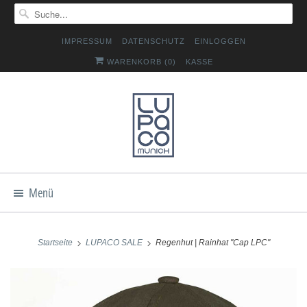
IMPRESSUM
DATENSCHUTZ
EINLOGGEN
WARENKORB (
0
)
KASSE
Menü
Startseite
LUPACO SALE
Regenhut | Rainhat "Cap LPC"