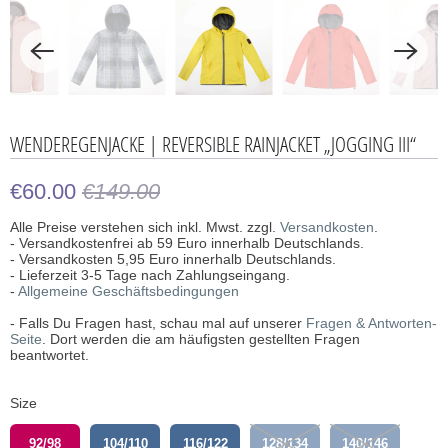
WENDEREGENJACKE | REVERSIBLE RAINJACKET „JOGGING III“
€60.00
€149.00
Alle Preise verstehen sich inkl. Mwst. zzgl.
Versandkosten
.
- Versandkostenfrei ab 59 Euro innerhalb Deutschlands.
- Versandkosten 5,95 Euro innerhalb Deutschlands.
- Lieferzeit 3-5 Tage nach Zahlungseingang.
-
Allgemeine Geschäftsbedingungen
- Falls Du Fragen hast, schau mal auf unserer
Fragen & Antworten-
Seite
. Dort werden die am häufigsten gestellten Fragen
beantwortet.
Size
92/98
104/110
116/122
128/134
140/146