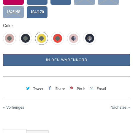
152/158
164/170
Color
IN DEN WARENKORB
Tweet
Share
Pin It
Email
« Vorheriges
Nächstes »