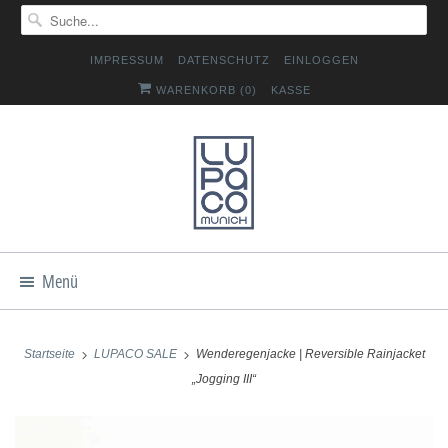
IMPRESSUM
DATENSCHUTZ
EINLOGGEN
WARENKORB (
0
)
KASSE
Menü
Startseite
LUPACO SALE
Wenderegenjacke | Reversible Rainjacket
„Jogging III“