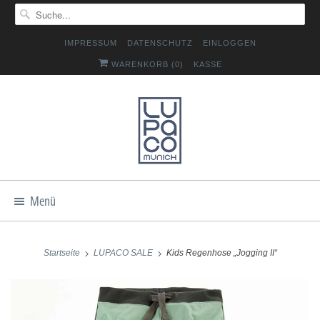
IMPRESSUM
DATENSCHUTZ
EINLOGGEN
WARENKORB (
0
)
KASSE
Menü
Startseite
LUPACO SALE
Kids Regenhose „Jogging II“