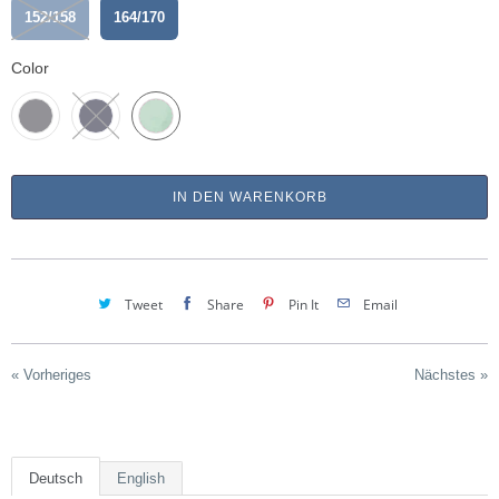
152/158
164/170
Color
IN DEN WARENKORB
Tweet
Share
Pin It
Email
« Vorheriges
Nächstes »
Deutsch
English