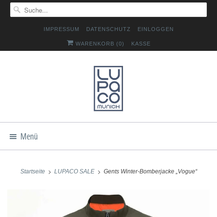
IMPRESSUM
DATENSCHUTZ
EINLOGGEN
WARENKORB (
0
)
KASSE
Menü
Startseite
LUPACO SALE
Gents Winter-Bomberjacke „Vogue“