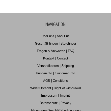
NAVIGATION
Über uns | About us
Geschäft finden | Storefinder
Fragen & Antworten | FAQ
Kontakt | Contact
Versandkosten | Shipping
Kundeninfo | Customer Info
AGB | Conditions
Widerrufsrecht | Right of withdrawal
Impressum | Imprint
Datenschutz | Privacy
Allgemeine Geschäftsbedingungen