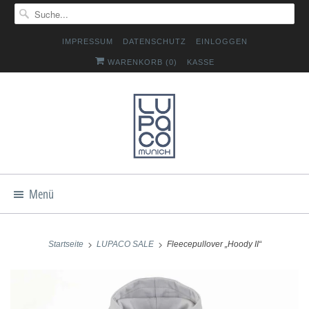
IMPRESSUM
DATENSCHUTZ
EINLOGGEN
WARENKORB (
0
)
KASSE
Menü
Startseite
LUPACO SALE
Fleecepullover „Hoody II“