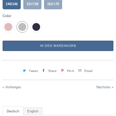
140/146
152/158
164/170
Color
IN DEN WARENKORB
Tweet
Share
Pin It
Email
« Vorheriges
Nächstes »
Deutsch
English