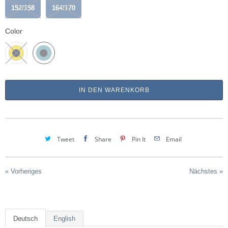
152/158
164/170
Color
IN DEN WARENKORB
Tweet
Share
Pin It
Email
« Vorheriges
Nächstes »
Deutsch
English