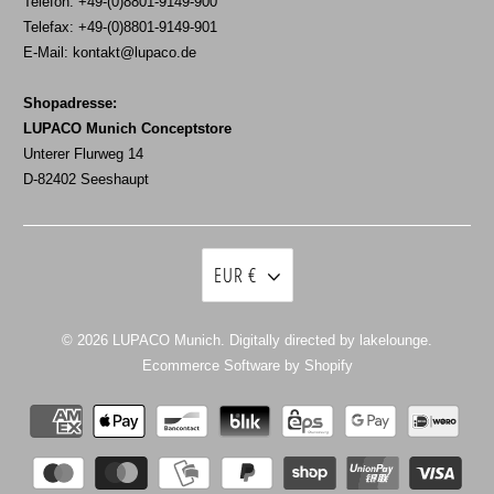
Telefon: +49-(0)8801-9149-900
Telefax: +49-(0)8801-9149-901
E-Mail:
kontakt@lupaco.de
Shopadresse:
LUPACO Munich Conceptstore
Unterer Flurweg 14
D-82402 Seeshaupt
EUR €
© 2026
LUPACO Munich
. Digitally directed by lakelounge.
Ecommerce Software by Shopify