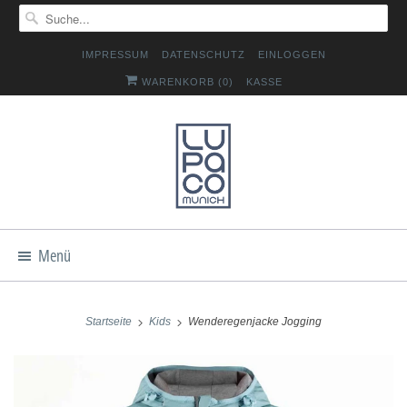
IMPRESSUM
DATENSCHUTZ
EINLOGGEN
WARENKORB (
0
)
KASSE
Menü
Startseite
Kids
Wenderegenjacke Jogging