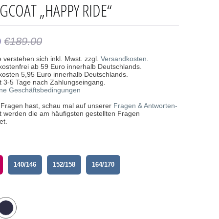
GCOAT „HAPPY RIDE“
0
€189.00
e verstehen sich inkl. Mwst. zzgl.
Versandkosten
.
kostenfrei ab 59 Euro innerhalb Deutschlands.
kosten 5,95 Euro innerhalb Deutschlands.
eit 3-5 Tage nach Zahlungseingang.
ine Geschäftsbedingungen
u Fragen hast, schau mal auf unserer
Fragen & Antworten-
rt werden die am häufigsten gestellten Fragen
et.
140/146
152/158
164/170