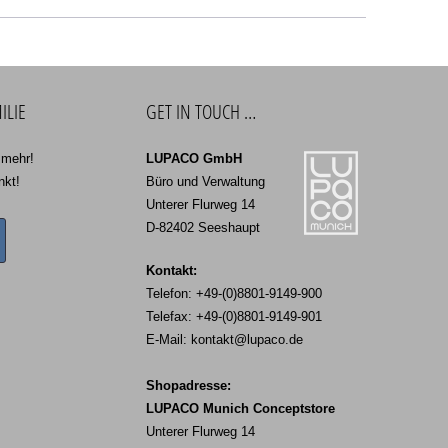
ILIE
GET IN TOUCH …
 mehr!
LUPACO GmbH
nkt!
Büro und Verwaltung
Unterer Flurweg 14
D-82402 Seeshaupt
Kontakt:
Telefon: +49-(0)8801-9149-900
Telefax: +49-(0)8801-9149-901
E-Mail:
kontakt@lupaco.de
Shopadresse:
LUPACO Munich Conceptstore
Unterer Flurweg 14