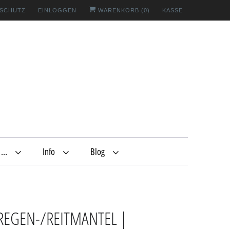
SCHUTZ
EINLOGGEN
WARENKORB (
0
)
KASSE
e …
Info
Blog
 REGEN-/REITMANTEL |