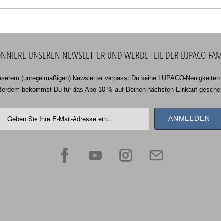
NNIERE UNSEREN NEWSLETTER UND WERDE TEIL DER LUPACO-FAM
nserem (unregelmäßigen) Newsletter verpasst Du keine LUPACO-Neuigkeiten
erdem bekommst Du für das Abo 10 % auf Deinen nächsten Einkauf gesche