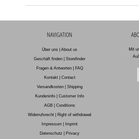
NAVIGATION
ABO
Mit u
Über uns | About us
Auß
Geschäft finden | Storefinder
Fragen & Antworten | FAQ
Kontakt | Contact
Versandkosten | Shipping
Kundeninfo | Customer Info
AGB | Conditions
Widerrufsrecht | Right of withdrawal
Impressum | Imprint
Datenschutz | Privacy