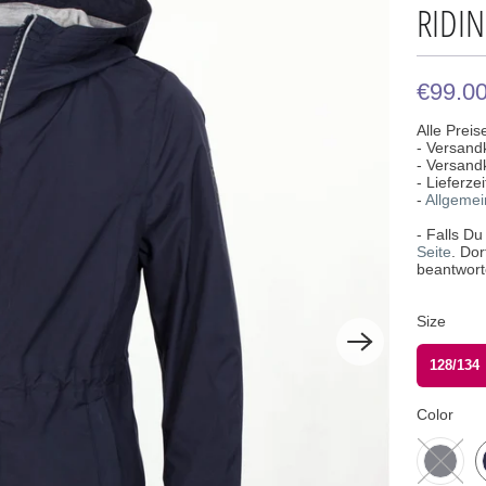
RIDIN
€99.0
Alle Preis
- Versand
- Versand
- Lieferz
-
Allgeme
- Falls D
Seite
. Do
beantwort
Size
128/134
Color