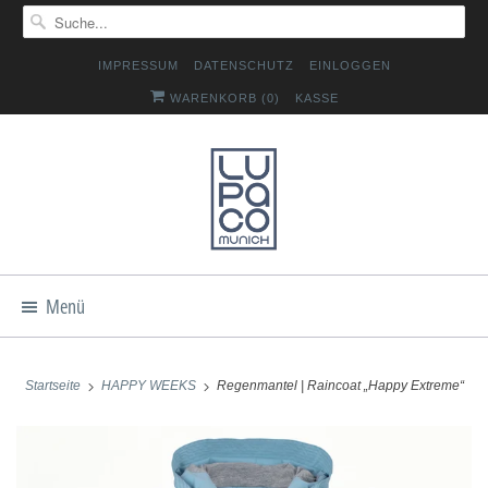
IMPRESSUM
DATENSCHUTZ
EINLOGGEN
WARENKORB (
0
)
KASSE
Menü
Startseite
HAPPY WEEKS
Regenmantel | Raincoat „Happy Extreme“