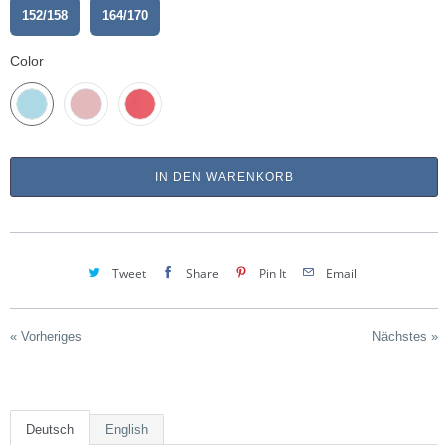
152/158
164/170
Color
IN DEN WARENKORB
Tweet
Share
Pin It
Email
« Vorheriges
Nächstes »
Deutsch
English