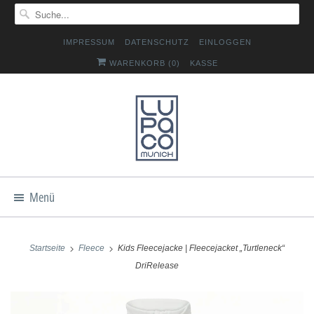
IMPRESSUM
DATENSCHUTZ
EINLOGGEN
WARENKORB (
0
)
KASSE
Menü
Startseite
Fleece
Kids Fleecejacke | Fleecejacket „Turtleneck“
DriRelease