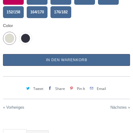
152/158
164/170
176/182
Color
IN DEN WARENKORB
Tweet
Share
Pin It
Email
« Vorheriges
Nächstes »